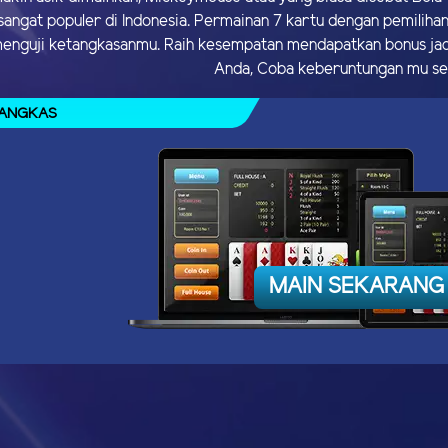
sangat populer di Indonesia. Permainan 7 kartu dengan pemilihan
enguji ketangkasanmu. Raih kesempatan mendapatkan bonus jack
Anda, Coba keberuntungan mu se
ANGKAS
MAIN SEKARANG