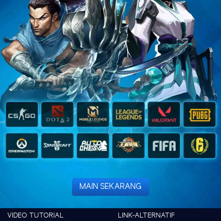
MAIN SEKARANG
VIDEO TUTORIAL
LINK-ALTERNATIF