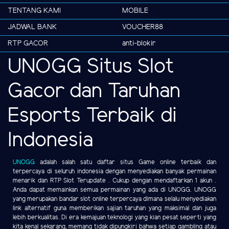
TENTANG KAMI
MOBILE
JADWAL BANK
VOUCHER88
RTP GACOR
anti-blokir
UNOGG Situs Slot
Gacor dan Taruhan
Esports Terbaik di
Indonesia
UNOGG
adalah salah satu daftar situs Game online terbaik dan
terpercaya di seluruh indonesia dengan menyediakan banyak permainan
menarik dan RTP Slot Terupdate . Cukup dengan mendaftarkan 1 akun .
Anda dapat memainkan semua permainan yang ada di UNOGG. UNOGG
yang merupakan bandar slot online terpercaya dimana selalu menyediakan
link alternatif guna memberikan sajian taruhan yang maksimal dan juga
lebih berkualitas. Di era kemajuan teknologi yang kian pesat seperti yang
kita kenal sekarang, memang tidak dipungkiri bahwa setiap gambling atau