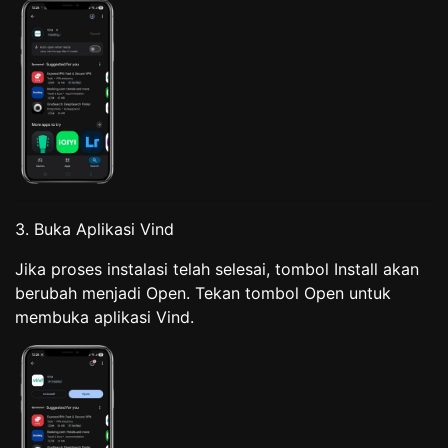
3. Buka Aplikasi Vind
Jika proses instalasi telah selesai, tombol Install akan
berubah menjadi Open. Tekan tombol Open untuk
membuka aplikasi Vind.