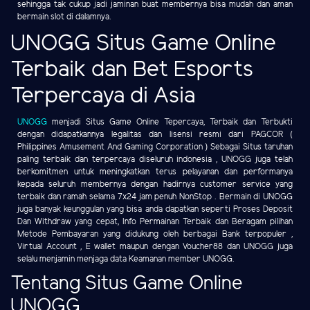
sehingga tak cukup jadi jaminan buat membernya bisa mudah dan aman
bermain slot di dalamnya.
UNOGG Situs Game Online
Terbaik dan Bet Esports
Terpercaya di Asia
UNOGG
menjadi Situs Game Online Tepercaya, Terbaik dan Terbukti
dengan didapatkannya legalitas dan lisensi resmi dari PAGCOR (
Philippines Amusement And Gaming Corporation ) Sebagai Situs taruhan
paling terbaik dan terpercaya diseluruh indonesia , UNOGG juga telah
berkomitmen untuk meningkatkan terus pelayanan dan performanya
kepada seluruh membernya dengan hadirnya customer service yang
terbaik dan ramah selama 7x24 jam penuh NonStop . Bermain di UNOGG
juga banyak keunggulan yang bisa anda dapatkan seperti Proses Deposit
Dan Withdraw yang cepat, Info Permainan Terbaik dan Beragam pilihan
Metode Pembayaran yang didukung oleh berbagai Bank terpopuler ,
Virtual Account , E wallet maupun dengan Voucher88 dan UNOGG juga
selalu menjamin menjaga data Keamanan member UNOGG.
Tentang Situs Game Online
UNOGG