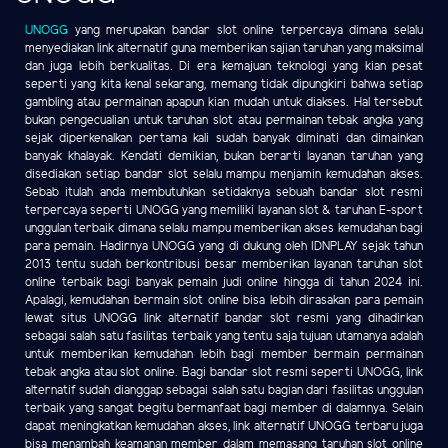
UNOGG
yang merupakan bandar slot online terpercaya dimana selalu
menyediakan link alternatif guna memberikan sajian taruhan yang maksimal
dan juga lebih berkualitas. Di era kemajuan teknologi yang kian pesat
seperti yang kita kenal sekarang, memang tidak dipungkiri bahwa setiap
gambling atau permainan apapun kian mudah untuk diakses. Hal tersebut
bukan pengecualian untuk taruhan slot atau permainan tebak angka yang
sejak diperkenalkan pertama kali sudah banyak diminati dan dimainkan
banyak khalayak. Kendati demikian, bukan berarti layanan taruhan yang
disediakan setiap bandar slot selalu mampu menjamin kemudahan akses.
Sebab itulah anda membutuhkan setidaknya sebuah bandar slot resmi
terpercaya seperti UNOGG yang memiliki layanan slot & taruhan E-sport
unggulan terbaik dimana selalu mampu memberikan akses kemudahan bagi
para pemain. Hadirnya UNOGG yang di dukung oleh IDNPLAY sejak tahun
2013 tentu sudah berkontribusi besar memberikan layanan taruhan slot
online terbaik bagi banyak pemain judi online hingga di tahun 2024 ini.
Apalagi, kemudahan bermain slot online bisa lebih dirasakan para pemain
lewat situs UNOGG link alternatif bandar slot resmi yang dihadirkan
sebagai salah satu fasilitas terbaik yang tentu saja tujuan utamanya adalah
untuk memberikan kemudahan lebih bagi member bermain permainan
tebak angka atau slot online. Bagi bandar slot resmi seperti UNOGG, link
alternatif sudah dianggap sebagai salah satu bagian dari fasilitas unggulan
terbaik yang sangat begitu bermanfaat bagi member di dalamnya. Selain
dapat meningkatkan kemudahan akses, link alternatif UNOGG terbaru juga
bisa menambah keamanan member dalam memasang taruhan slot online